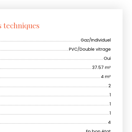
s techniques
Gaz/Individuel
PVC/Double vitrage
Oui
37.57
m²
4
m²
2
1
1
1
4
En bon état