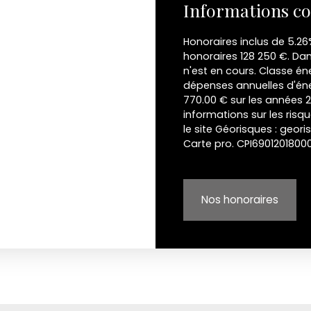
Informations c
Honoraires inclus de 5.26
honoraires 128 250 €. Da
n'est en cours. Classe é
dépenses annuelles d'éne
770.00 € sur les années 
informations sur les risq
le site Géorisques : geori
Carte pro. CPI690120180
Nos honoraires