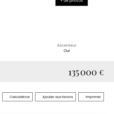
+ de photos
Ascenseur
Oui
135 000
€
Calculatrice
Ajouter aux favoris
Imprimer