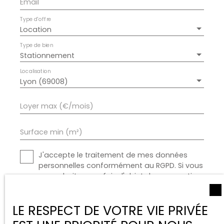
Email
Type d'offre
Location
Type de bien
Stationnement
Localisation
Lyon (69008)
Loyer max (€/mois)
Surface min (m²)
J'accepte le traitement de mes données
personnelles conformément au RGPD. Si vous
ne souhaitez pas faire l'objet de prospection
commerciale par voie téléphonique, vous
pouvez vous inscrire gratuitement sur la liste
LE RESPECT DE VOTRE VIE PRIVÉE
d'opposition au démarchage téléphonique,
prévu par l'article L223-1 du code de la