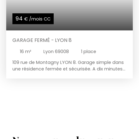
94
€ /mois CC
GARAGE FERMÉ - LYON 8
16
m²
Lyon 69008
1
place
109 rue de Montagny LYON 8. Garage simple dans
une résidence fermée et sécurisée. A dix minutes
à pieds du Tram T6 arrêt Moulin a vent. Dimension
: 2,45m de largeur X 5,65m de profondeur dont
0,60 d'étagères. Disponible immédiatement. Loyer
: 90 €,00 + 4,00 € de charge Dépôt de garantie: 90
€ Pas de frais d'agence Contact par mail en
réponse à l'annonce directement.