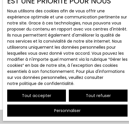
EST UNE PRIORITÉ POUR NOUS
consommation, sur le site Internet
www.bloctel.gouv.fr ou par courrier adressé à
Nous utilisons des cookies afin de vous offrir une
:
expérience optimale et une communication pertinente sur
notre site. Grace à ces technologies, nous pouvons vous
Société Worldline, Service Bloctel, CS 61311,
proposer du contenu en rapport avec vos centres d'intérêt.
41013 BLOIS CEDEX.
Ils nous permettent également d'améliorer la qualité de
nos services et la convivialité de notre site internet. Nous
Pour en savoir plus sur le traitement de vos
utiliserons uniquement les données personnelles pour
données personnelles, veuillez consulter
lesquelles vous avez donné votre accord. Vous pouvez les
notre
politique de confidentialité
.
modifier à n'importe quel moment via la rubrique ″Gérer les
cookies″ en bas de notre site, à l'exception des cookies
essentiels à son fonctionnement. Pour plus d'informations
Recevoir des annonces
sur vos données personnelles, veuillez consulter
notre politique de confidentialité
.
Tout accepter
Tout refuser
Personnaliser