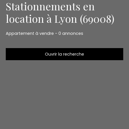
Stationnements en
location à Lyon (69008)
Appartement à vendre - 0 annonces
Ouvrir la recherche
Type d'offre
Location
Type de bien
Stationnement
Localisation
Lyon (69008)
Loyer max (€/mois)