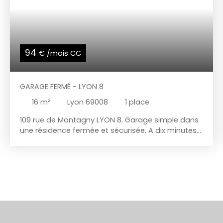
94
€ /mois CC
GARAGE FERMÉ - LYON 8
16
m²
Lyon 69008
1
place
109 rue de Montagny LYON 8. Garage simple dans
une résidence fermée et sécurisée. A dix minutes
à pieds du Tram T6 arrêt Moulin a vent. Dimension
: 2,45m de largeur X 5,65m de profondeur dont
0,60 d'étagères. Disponible immédiatement. Loyer
: 90 €,00 + 4,00 € de charge Dépôt de garantie: 90
€ Pas de frais d'agence Contact par mail en
réponse à l'annonce directement.